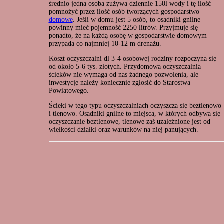
średnio jedna osoba zużywa dziennie 150l wody i tę ilość
pomnożyć przez ilość osób tworzących gospodarstwo
domowe
. Jeśli w domu jest 5 osób, to osadniki gnilne
powinny mieć pojemność 2250 litrów. Przyjmuje się
ponadto, że na każdą osobę w gospodarstwie domowym
przypada co najmniej 10-12 m drenażu.
Koszt oczyszczalni dl 3-4 osobowej rodziny rozpoczyna się
od około 5-6 tys. złotych. Przydomowa oczyszczalnia
ścieków nie wymaga od nas żadnego pozwolenia, ale
inwestycję należy koniecznie zgłosić do Starostwa
Powiatowego.
Ścieki w tego typu oczyszczalniach oczyszcza się beztlenowo
i tlenowo. Osadniki gnilne to miejsca, w których odbywa się
oczyszczanie beztlenowe, tlenowe zaś uzależnione jest od
wielkości działki oraz warunków na niej panujących.