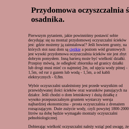
Przydomowa oczyszczalnia ś
osadnika.
Pierwszym pytaniem, jakie powinniśmy postawić sobie
decydując się na montaż przydomowej oczyszczalni ścieków
jest: gdzie możemy ją zainstalować? Jeśli bowiem grunty, na
których stoi nasz dom są
ciężkie
a poziom wód gruntowych
jest wysoki przydomowa oczyszczalnia ścieków nie jest zbyt
dobrym pomysłem. Inną barierą może być wielkość działki.
Przepisy mówią, że odległość zbiornika od granicy działki
lub drogi musi mieć co najmniej 2m, od ujęcia wody pitnej -
1,5m, od rur z gazem lub wodą - 1,5m, a od kabli
elektrycznych - 0,8m.
Wybór oczyszczalni uzależniony jest przede wszystkim od
przewidywanej ilości ścieków oraz warunków panujących na
działce. Jeśli chodzi o dom letniskowy i dużą działkę z
wysoko przepuszczalnym gruntem wystarczy wersja
najbardziej ekonomiczna - prosta oczyszczalnia z drenażem
rozsączającym. Duże zużycie wody, czyli powyżej 1800-2000
litrów na dobę będzie wymagało montaży oczyszczalni
pełnobiologicznej.
Dobierając wielkość oczyszczalni należy wziąć pod uwagę, że