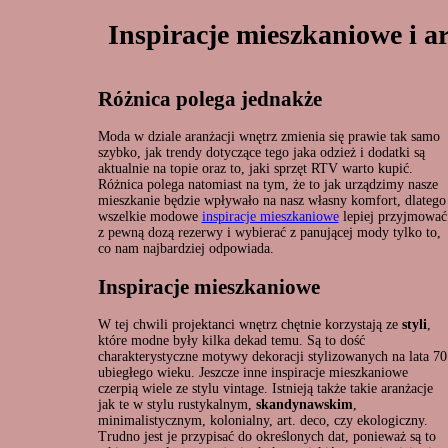
Inspiracje mieszkaniowe i ar
Różnica polega jednakże
Moda w dziale aranżacji wnętrz zmienia się prawie tak samo
szybko, jak trendy dotyczące tego jaka odzież i dodatki są
aktualnie na topie oraz to, jaki sprzęt RTV warto kupić.
Różnica polega natomiast na tym, że to jak urządzimy nasze
mieszkanie będzie wpływało na nasz własny komfort, dlatego
wszelkie modowe
inspiracje mieszkaniowe
lepiej przyjmować
z pewną dozą rezerwy i wybierać z panującej mody tylko to,
co nam najbardziej odpowiada.
Inspiracje mieszkaniowe
W tej chwili projektanci wnętrz chętnie korzystają ze
styli
,
które modne były kilka dekad temu. Są to dość
charakterystyczne motywy dekoracji stylizowanych na lata 70
ubiegłego wieku. Jeszcze inne inspiracje mieszkaniowe
czerpią wiele ze stylu vintage. Istnieją także takie aranżacje
jak te w stylu rustykalnym,
skandynawskim
,
minimalistycznym, kolonialny, art. deco, czy ekologiczny.
Trudno jest je przypisać do określonych dat, ponieważ są to